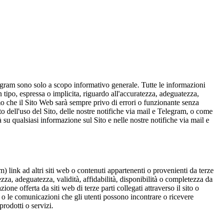
legram sono solo a scopo informativo generale. Tutte le informazioni
 tipo, espressa o implicita, riguardo all'accuratezza, adeguatezza,
amo che il Sito Web sarà sempre privo di errori o funzionante senza
to dell'uso del Sito, delle nostre notifiche via mail e Telegram, o come
ità su qualsiasi informazione sul Sito e nelle nostre notifiche via mail e
m) link ad altri siti web o contenuti appartenenti o provenienti da terze
tezza, adeguatezza, validità, affidabilità, disponibilità o completezza da
e offerta da siti web di terze parti collegati attraverso il sito o
ti o le comunicazioni che gli utenti possono incontrare o ricevere
prodotti o servizi.