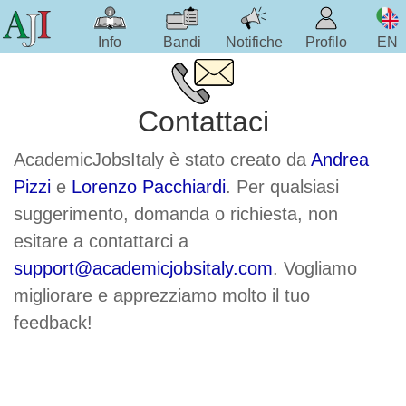
Info
Bandi
Notifiche
Profilo
EN
Contattaci
AcademicJobsItaly è stato creato da
Andrea
Pizzi
e
Lorenzo Pacchiardi
. Per qualsiasi
suggerimento, domanda o richiesta, non
esitare a contattarci a
support@academicjobsitaly.com
. Vogliamo
migliorare e apprezziamo molto il tuo
feedback!